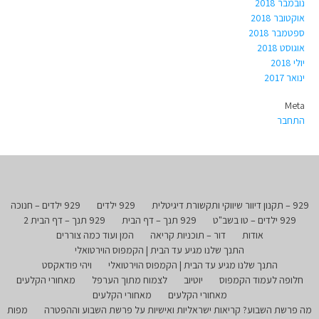
נובמבר 2018
אוקטובר 2018
ספטמבר 2018
אוגוסט 2018
יולי 2018
ינואר 2017
Meta
התחבר
929 – תקנון דיוור שיווקי ותקשורת דיגיטלית
929 ילדים
929 ילדים – חנוכה
929 ילדים – טו בשב"ט
929 תנך – דף הבית
929 תנך – דף הבית 2
אודות
דור – תוכניות קריאה
המן ועוד כמה צוררים
התנך שלנו מגיע עד הבית | הקמפוס הוירטואלי
התנך שלנו מגיע עד הבית | הקמפוס הוירטואלי
ויהי פודאקסט
חלופה לעמוד הקמפוס
יוטיוב
לצמוח מתוך הערפל
מאחורי הקלעים
מאחורי הקלעים
מאחורי הקלעים
מה פרשת השבוע? קריאות ישראליות ואישיות על פרשת השבוע וההפטרה
מפות