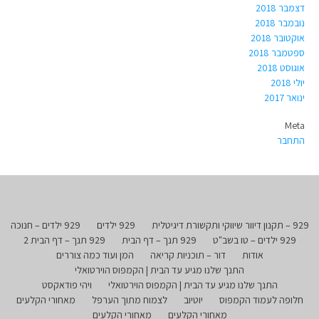
דצמבר 2018
נובמבר 2018
אוקטובר 2018
ספטמבר 2018
אוגוסט 2018
יולי 2018
ינואר 2017
Meta
התחבר
929 – תקנון דיוור שיווקי ותקשורת דיגיטלית
929 ילדים
929 ילדים – חנוכה
929 ילדים – טו בשב"ט
929 תנך – דף הבית
929 תנך – דף הבית 2
אודות
דור – תוכניות קריאה
המן ועוד כמה צוררים
התנך שלנו מגיע עד הבית | הקמפוס הוירטואלי
התנך שלנו מגיע עד הבית | הקמפוס הוירטואלי
ויהי פודאקסט
חלופה לעמוד הקמפוס
יוטיוב
לצמוח מתוך הערפל
מאחורי הקלעים
מאחורי הקלעים
מאחורי הקלעים