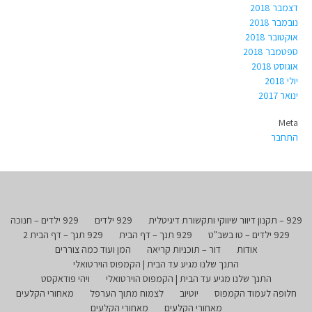
דצמבר 2018
נובמבר 2018
אוקטובר 2018
ספטמבר 2018
אוגוסט 2018
יולי 2018
ינואר 2017
Meta
התחבר
929 – תקנון דיוור שיווקי ותקשורת דיגיטלית
929 ילדים
929 ילדים – חנוכה
929 ילדים – טו בשב"ט
929 תנך – דף הבית
929 תנך – דף הבית 2
אודות
דור – תוכניות קריאה
המן ועוד כמה צוררים
התנך שלנו מגיע עד הבית | הקמפוס הוירטואלי
התנך שלנו מגיע עד הבית | הקמפוס הוירטואלי
ויהי פודאקסט
חלופה לעמוד הקמפוס
יוטיוב
לצמוח מתוך הערפל
מאחורי הקלעים
מאחורי הקלעים
מאחורי הקלעים