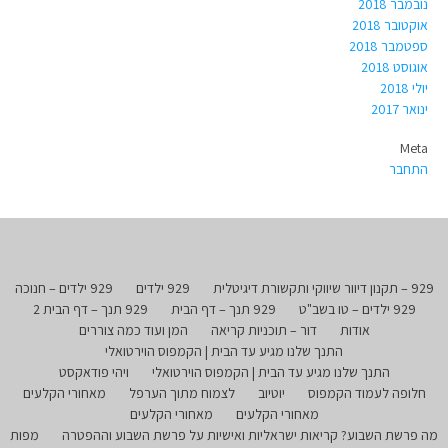
נובמבר 2018
אוקטובר 2018
ספטמבר 2018
אוגוסט 2018
יולי 2018
ינואר 2017
Meta
התחבר
929 – תקנון דיוור שיווקי ותקשורת דיגיטלית
929 ילדים
929 ילדים – חנוכה
929 ילדים – טו בשב"ט
929 תנך – דף הבית
929 תנך – דף הבית 2
אודות
דור – תוכניות קריאה
המן ועוד כמה צוררים
התנך שלנו מגיע עד הבית | הקמפוס הוירטואלי
התנך שלנו מגיע עד הבית | הקמפוס הוירטואלי
ויהי פודאקסט
חלופה לעמוד הקמפוס
יוטיוב
לצמוח מתוך הערפל
מאחורי הקלעים
מאחורי הקלעים
מאחורי הקלעים
מה פרשת השבוע? קריאות ישראליות ואישיות על פרשת השבוע וההפטרה
מפות