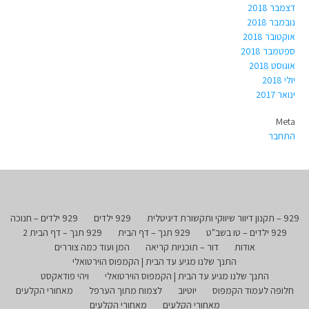
דצמבר 2018
נובמבר 2018
אוקטובר 2018
ספטמבר 2018
אוגוסט 2018
יולי 2018
ינואר 2017
Meta
התחבר
929 – תקנון דיוור שיווקי ותקשורת דיגיטלית
929 ילדים
929 ילדים – חנוכה
929 ילדים – טו בשב"ט
929 תנך – דף הבית
929 תנך – דף הבית 2
אודות
דור – תוכניות קריאה
המן ועוד כמה צוררים
התנך שלנו מגיע עד הבית | הקמפוס הוירטואלי
התנך שלנו מגיע עד הבית | הקמפוס הוירטואלי
ויהי פודאקסט
חלופה לעמוד הקמפוס
יוטיוב
לצמוח מתוך הערפל
מאחורי הקלעים
מאחורי הקלעים
מאחורי הקלעים