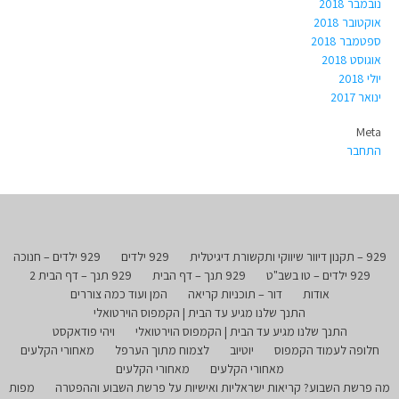
נובמבר 2018
אוקטובר 2018
ספטמבר 2018
אוגוסט 2018
יולי 2018
ינואר 2017
Meta
התחבר
929 – תקנון דיוור שיווקי ותקשורת דיגיטלית
929 ילדים
929 ילדים – חנוכה
929 ילדים – טו בשב"ט
929 תנך – דף הבית
929 תנך – דף הבית 2
אודות
דור – תוכניות קריאה
המן ועוד כמה צוררים
התנך שלנו מגיע עד הבית | הקמפוס הוירטואלי
התנך שלנו מגיע עד הבית | הקמפוס הוירטואלי
ויהי פודאקסט
חלופה לעמוד הקמפוס
יוטיוב
לצמוח מתוך הערפל
מאחורי הקלעים
מאחורי הקלעים
מאחורי הקלעים
מה פרשת השבוע? קריאות ישראליות ואישיות על פרשת השבוע וההפטרה
מפות