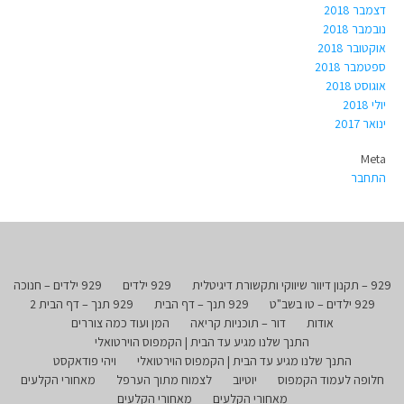
דצמבר 2018
נובמבר 2018
אוקטובר 2018
ספטמבר 2018
אוגוסט 2018
יולי 2018
ינואר 2017
Meta
התחבר
929 – תקנון דיוור שיווקי ותקשורת דיגיטלית
929 ילדים
929 ילדים – חנוכה
929 ילדים – טו בשב"ט
929 תנך – דף הבית
929 תנך – דף הבית 2
אודות
דור – תוכניות קריאה
המן ועוד כמה צוררים
התנך שלנו מגיע עד הבית | הקמפוס הוירטואלי
התנך שלנו מגיע עד הבית | הקמפוס הוירטואלי
ויהי פודאקסט
חלופה לעמוד הקמפוס
יוטיוב
לצמוח מתוך הערפל
מאחורי הקלעים
מאחורי הקלעים
מאחורי הקלעים