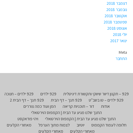
דצמבר 2018
נובמבר 2018
אוקטובר 2018
ספטמבר 2018
אוגוסט 2018
יולי 2018
ינואר 2017
Meta
התחבר
929 – תקנון דיוור שיווקי ותקשורת דיגיטלית
929 ילדים
929 ילדים – חנוכה
929 ילדים – טו בשב"ט
929 תנך – דף הבית
929 תנך – דף הבית 2
אודות
דור – תוכניות קריאה
המן ועוד כמה צוררים
התנך שלנו מגיע עד הבית | הקמפוס הוירטואלי
התנך שלנו מגיע עד הבית | הקמפוס הוירטואלי
ויהי פודאקסט
חלופה לעמוד הקמפוס
יוטיוב
לצמוח מתוך הערפל
מאחורי הקלעים
מאחורי הקלעים
מאחורי הקלעים