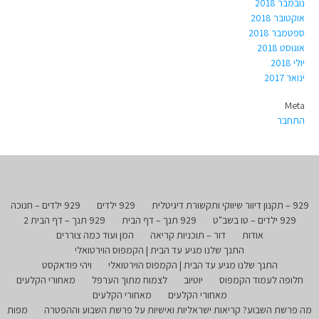
נובמבר 2018
אוקטובר 2018
ספטמבר 2018
אוגוסט 2018
יולי 2018
ינואר 2017
Meta
התחבר
929 – תקנון דיוור שיווקי ותקשורת דיגיטלית
929 ילדים
929 ילדים – חנוכה
929 ילדים – טו בשב"ט
929 תנך – דף הבית
929 תנך – דף הבית 2
אודות
דור – תוכניות קריאה
המן ועוד כמה צוררים
התנך שלנו מגיע עד הבית | הקמפוס הוירטואלי
התנך שלנו מגיע עד הבית | הקמפוס הוירטואלי
ויהי פודאקסט
חלופה לעמוד הקמפוס
יוטיוב
לצמוח מתוך הערפל
מאחורי הקלעים
מאחורי הקלעים
מאחורי הקלעים
מה פרשת השבוע? קריאות ישראליות ואישיות על פרשת השבוע וההפטרה
מפות