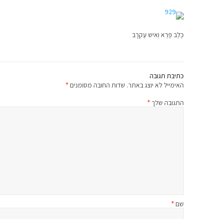
כֶּלֶב פֶּרֶא וְאִיש עַקְרָב
כתיבת תגובה
האימייל לא יוצג באתר.
שדות החובה מסומנים
*
התגובה שלך
*
שם
*