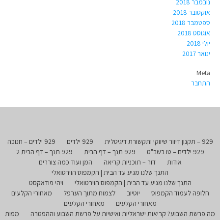
נובמבר 2018
אוקטובר 2018
ספטמבר 2018
אוגוסט 2018
יולי 2018
ינואר 2017
Meta
התחבר
929 – תקנון דיוור שיווקי ותקשורת דיגיטלית
929 ילדים
929 ילדים – חנוכה
929 ילדים – טו בשב"ט
929 תנך – דף הבית
929 תנך – דף הבית 2
אודות
דור – תוכניות קריאה
המן ועוד כמה צוררים
התנך שלנו מגיע עד הבית | הקמפוס הוירטואלי
התנך שלנו מגיע עד הבית | הקמפוס הוירטואלי
ויהי פודאקסט
חלופה לעמוד הקמפוס
יוטיוב
לצמוח מתוך הערפל
מאחורי הקלעים
מאחורי הקלעים
מאחורי הקלעים
מה פרשת השבוע? קריאות ישראליות ואישיות על פרשת השבוע וההפטרה
מפות