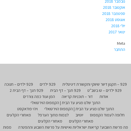
נובמבר 2018
אוקטובר 2018
ספטמבר 2018
אוגוסט 2018
יולי 2018
ינואר 2017
Meta
התחבר
929 – תקנון דיוור שיווקי ותקשורת דיגיטלית
929 ילדים
929 ילדים – חנוכה
929 ילדים – טו בשב"ט
929 תנך – דף הבית
929 תנך – דף הבית 2
אודות
דור – תוכניות קריאה
המן ועוד כמה צוררים
התנך שלנו מגיע עד הבית | הקמפוס הוירטואלי
התנך שלנו מגיע עד הבית | הקמפוס הוירטואלי
ויהי פודאקסט
חלופה לעמוד הקמפוס
יוטיוב
לצמוח מתוך הערפל
מאחורי הקלעים
מאחורי הקלעים
מאחורי הקלעים
מה פרשת השבוע? קריאות ישראליות ואישיות על פרשת השבוע וההפטרה
מפות