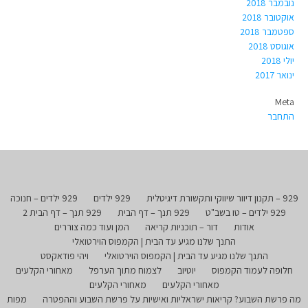
נובמבר 2018
אוקטובר 2018
ספטמבר 2018
אוגוסט 2018
יולי 2018
ינואר 2017
Meta
התחבר
929 – תקנון דיוור שיווקי ותקשורת דיגיטלית
929 ילדים
929 ילדים – חנוכה
929 ילדים – טו בשב"ט
929 תנך – דף הבית
929 תנך – דף הבית 2
אודות
דור – תוכניות קריאה
המן ועוד כמה צוררים
התנך שלנו מגיע עד הבית | הקמפוס הוירטואלי
התנך שלנו מגיע עד הבית | הקמפוס הוירטואלי
ויהי פודאקסט
חלופה לעמוד הקמפוס
יוטיוב
לצמוח מתוך הערפל
מאחורי הקלעים
מאחורי הקלעים
מאחורי הקלעים
מה פרשת השבוע? קריאות ישראליות ואישיות על פרשת השבוע וההפטרה
מפות