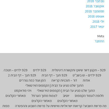
נובמבר 2018
אוקטובר 2018
ספטמבר 2018
אוגוסט 2018
יולי 2018
ינואר 2017
Meta
התחבר
929 – תקנון דיוור שיווקי ותקשורת דיגיטלית
929 ילדים
929 ילדים – חנוכה
929 ילדים – טו בשב"ט
929 תנך – דף הבית
929 תנך – דף הבית 2
אודות
דור – תוכניות קריאה
המן ועוד כמה צוררים
התנך שלנו מגיע עד הבית | הקמפוס הוירטואלי
התנך שלנו מגיע עד הבית | הקמפוס הוירטואלי
ויהי פודאקסט
חלופה לעמוד הקמפוס
יוטיוב
לצמוח מתוך הערפל
מאחורי הקלעים
מאחורי הקלעים
מאחורי הקלעים
מה פרשת השבוע? קריאות ישראליות ואישיות על פרשת השבוע וההפטרה
מפות