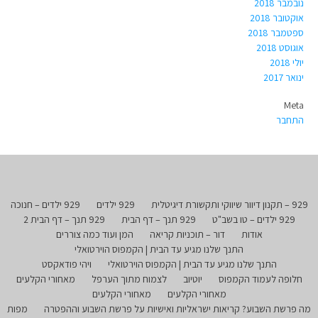
נובמבר 2018
אוקטובר 2018
ספטמבר 2018
אוגוסט 2018
יולי 2018
ינואר 2017
Meta
התחבר
929 – תקנון דיוור שיווקי ותקשורת דיגיטלית
929 ילדים
929 ילדים – חנוכה
929 ילדים – טו בשב"ט
929 תנך – דף הבית
929 תנך – דף הבית 2
אודות
דור – תוכניות קריאה
המן ועוד כמה צוררים
התנך שלנו מגיע עד הבית | הקמפוס הוירטואלי
התנך שלנו מגיע עד הבית | הקמפוס הוירטואלי
ויהי פודאקסט
חלופה לעמוד הקמפוס
יוטיוב
לצמוח מתוך הערפל
מאחורי הקלעים
מאחורי הקלעים
מאחורי הקלעים
מה פרשת השבוע? קריאות ישראליות ואישיות על פרשת השבוע וההפטרה
מפות