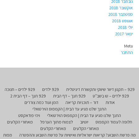
נובמבר 2018
אוקטובר 2018
ספטמבר 2018
אוגוסט 2018
יולי 2018
ינואר 2017
Meta
התחבר
929 – תקנון דיוור שיווקי ותקשורת דיגיטלית
929 ילדים
929 ילדים – חנוכה
929 ילדים – טו בשב"ט
929 תנך – דף הבית
929 תנך – דף הבית 2
אודות
דור – תוכניות קריאה
המן ועוד כמה צוררים
התנך שלנו מגיע עד הבית | הקמפוס הוירטואלי
התנך שלנו מגיע עד הבית | הקמפוס הוירטואלי
ויהי פודאקסט
חלופה לעמוד הקמפוס
יוטיוב
לצמוח מתוך הערפל
מאחורי הקלעים
מאחורי הקלעים
מאחורי הקלעים
מה פרשת השבוע? קריאות ישראליות ואישיות על פרשת השבוע וההפטרה
מפות