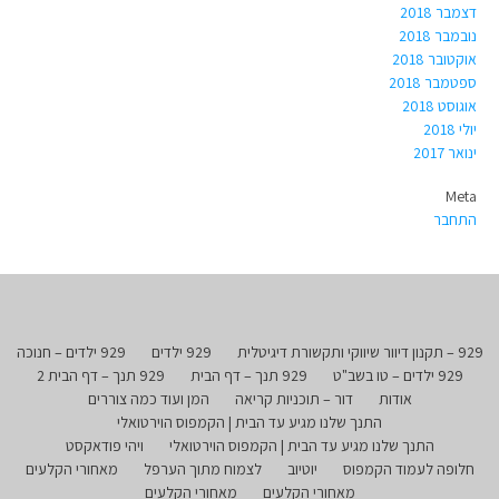
דצמבר 2018
נובמבר 2018
אוקטובר 2018
ספטמבר 2018
אוגוסט 2018
יולי 2018
ינואר 2017
Meta
התחבר
929 – תקנון דיוור שיווקי ותקשורת דיגיטלית
929 ילדים
929 ילדים – חנוכה
929 ילדים – טו בשב"ט
929 תנך – דף הבית
929 תנך – דף הבית 2
אודות
דור – תוכניות קריאה
המן ועוד כמה צוררים
התנך שלנו מגיע עד הבית | הקמפוס הוירטואלי
התנך שלנו מגיע עד הבית | הקמפוס הוירטואלי
ויהי פודאקסט
חלופה לעמוד הקמפוס
יוטיוב
לצמוח מתוך הערפל
מאחורי הקלעים
מאחורי הקלעים
מאחורי הקלעים