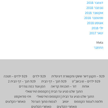
דצמבר 2018
נובמבר 2018
אוקטובר 2018
ספטמבר 2018
אוגוסט 2018
יולי 2018
ינואר 2017
Meta
התחבר
929 – תקנון דיוור שיווקי ותקשורת דיגיטלית
929 ילדים
929 ילדים – חנוכה
929 ילדים – טו בשב"ט
929 תנך – דף הבית
929 תנך – דף הבית 2
אודות
דור – תוכניות קריאה
המן ועוד כמה צוררים
התנך שלנו מגיע עד הבית | הקמפוס הוירטואלי
התנך שלנו מגיע עד הבית | הקמפוס הוירטואלי
ויהי פודאקסט
חלופה לעמוד הקמפוס
יוטיוב
לצמוח מתוך הערפל
מאחורי הקלעים
מאחורי הקלעים
מאחורי הקלעים