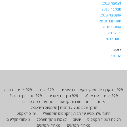
דצמבר 2018
נובמבר 2018
אוקטובר 2018
ספטמבר 2018
אוגוסט 2018
יולי 2018
ינואר 2017
Meta
התחבר
929 – תקנון דיוור שיווקי ותקשורת דיגיטלית
929 ילדים
929 ילדים – חנוכה
929 ילדים – טו בשב"ט
929 תנך – דף הבית
929 תנך – דף הבית 2
אודות
דור – תוכניות קריאה
המן ועוד כמה צוררים
התנך שלנו מגיע עד הבית | הקמפוס הוירטואלי
התנך שלנו מגיע עד הבית | הקמפוס הוירטואלי
ויהי פודאקסט
חלופה לעמוד הקמפוס
יוטיוב
לצמוח מתוך הערפל
מאחורי הקלעים
מאחורי הקלעים
מאחורי הקלעים