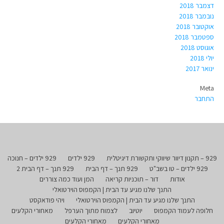
דצמבר 2018
נובמבר 2018
אוקטובר 2018
ספטמבר 2018
אוגוסט 2018
יולי 2018
ינואר 2017
Meta
התחבר
929 – תקנון דיוור שיווקי ותקשורת דיגיטלית
929 ילדים
929 ילדים – חנוכה
929 ילדים – טו בשב"ט
929 תנך – דף הבית
929 תנך – דף הבית 2
אודות
דור – תוכניות קריאה
המן ועוד כמה צוררים
התנך שלנו מגיע עד הבית | הקמפוס הוירטואלי
התנך שלנו מגיע עד הבית | הקמפוס הוירטואלי
ויהי פודאקסט
חלופה לעמוד הקמפוס
יוטיוב
לצמוח מתוך הערפל
מאחורי הקלעים
מאחורי הקלעים
מאחורי הקלעים