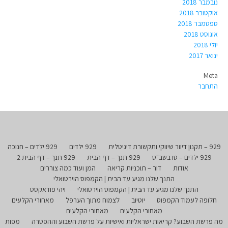
נובמבר 2018
אוקטובר 2018
ספטמבר 2018
אוגוסט 2018
יולי 2018
ינואר 2017
Meta
התחבר
929 – תקנון דיוור שיווקי ותקשורת דיגיטלית
929 ילדים
929 ילדים – חנוכה
929 ילדים – טו בשב"ט
929 תנך – דף הבית
929 תנך – דף הבית 2
אודות
דור – תוכניות קריאה
המן ועוד כמה צוררים
התנך שלנו מגיע עד הבית | הקמפוס הוירטואלי
התנך שלנו מגיע עד הבית | הקמפוס הוירטואלי
ויהי פודאקסט
חלופה לעמוד הקמפוס
יוטיוב
לצמוח מתוך הערפל
מאחורי הקלעים
מאחורי הקלעים
מאחורי הקלעים
מה פרשת השבוע? קריאות ישראליות ואישיות על פרשת השבוע וההפטרה
מפות