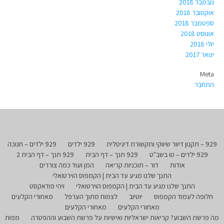
נובמבר 2018
אוקטובר 2018
ספטמבר 2018
אוגוסט 2018
יולי 2018
ינואר 2017
Meta
התחבר
929 – תקנון דיוור שיווקי ותקשורת דיגיטלית
929 ילדים
929 ילדים – חנוכה
929 ילדים – טו בשב"ט
929 תנך – דף הבית
929 תנך – דף הבית 2
אודות
דור – תוכניות קריאה
המן ועוד כמה צוררים
התנך שלנו מגיע עד הבית | הקמפוס הוירטואלי
התנך שלנו מגיע עד הבית | הקמפוס הוירטואלי
ויהי פודאקסט
חלופה לעמוד הקמפוס
יוטיוב
לצמוח מתוך הערפל
מאחורי הקלעים
מאחורי הקלעים
מאחורי הקלעים
מה פרשת השבוע? קריאות ישראליות ואישיות על פרשת השבוע וההפטרה
מפות