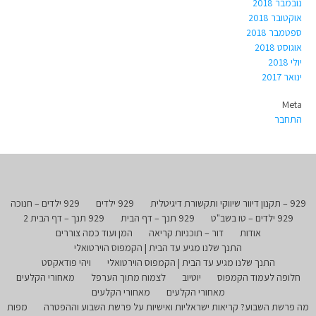
נובמבר 2018
אוקטובר 2018
ספטמבר 2018
אוגוסט 2018
יולי 2018
ינואר 2017
Meta
התחבר
929 – תקנון דיוור שיווקי ותקשורת דיגיטלית
929 ילדים
929 ילדים – חנוכה
929 ילדים – טו בשב"ט
929 תנך – דף הבית
929 תנך – דף הבית 2
אודות
דור – תוכניות קריאה
המן ועוד כמה צוררים
התנך שלנו מגיע עד הבית | הקמפוס הוירטואלי
התנך שלנו מגיע עד הבית | הקמפוס הוירטואלי
ויהי פודאקסט
חלופה לעמוד הקמפוס
יוטיוב
לצמוח מתוך הערפל
מאחורי הקלעים
מאחורי הקלעים
מאחורי הקלעים
מה פרשת השבוע? קריאות ישראליות ואישיות על פרשת השבוע וההפטרה
מפות