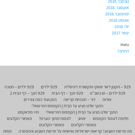
נובמבר 2018
אוקטובר 2018
ספטמבר 2018
אוגוסט 2018
יולי 2018
ינואר 2017
Meta
התחבר
929 – תקנון דיוור שיווקי ותקשורת דיגיטלית
929 ילדים
929 ילדים – חנוכה
929 ילדים – טו בשב"ט
929 תנך – דף הבית
929 תנך – דף הבית 2
אודות
דור – תוכניות קריאה
המן ועוד כמה צוררים
התנך שלנו מגיע עד הבית | הקמפוס הוירטואלי
התנך שלנו מגיע עד הבית | הקמפוס הוירטואלי
ויהי פודאקסט
חלופה לעמוד הקמפוס
יוטיוב
לצמוח מתוך הערפל
מאחורי הקלעים
מאחורי הקלעים
מאחורי הקלעים
מה פרשת השבוע? קריאות ישראליות ואישיות על פרשת השבוע וההפטרה
מפות