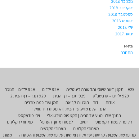
נובמבר 2018
אוקטובר 2018
ספטמבר 2018
אוגוסט 2018
יולי 2018
ינואר 2017
Meta
התחבר
929 – תקנון דיוור שיווקי ותקשורת דיגיטלית
929 ילדים
929 ילדים – חנוכה
929 ילדים – טו בשב"ט
929 תנך – דף הבית
929 תנך – דף הבית 2
אודות
דור – תוכניות קריאה
המן ועוד כמה צוררים
התנך שלנו מגיע עד הבית | הקמפוס הוירטואלי
התנך שלנו מגיע עד הבית | הקמפוס הוירטואלי
ויהי פודאקסט
חלופה לעמוד הקמפוס
יוטיוב
לצמוח מתוך הערפל
מאחורי הקלעים
מאחורי הקלעים
מאחורי הקלעים
מה פרשת השבוע? קריאות ישראליות ואישיות על פרשת השבוע וההפטרה
מפות