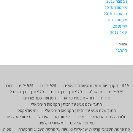
נובמבר 2018
אוקטובר 2018
ספטמבר 2018
אוגוסט 2018
יולי 2018
ינואר 2017
Meta
התחבר
929 – תקנון דיוור שיווקי ותקשורת דיגיטלית
929 ילדים
929 ילדים – חנוכה
929 ילדים – טו בשב"ט
929 תנך – דף הבית
929 תנך – דף הבית 2
אודות
דור – תוכניות קריאה
המן ועוד כמה צוררים
התנך שלנו מגיע עד הבית | הקמפוס הוירטואלי
התנך שלנו מגיע עד הבית | הקמפוס הוירטואלי
ויהי פודאקסט
חלופה לעמוד הקמפוס
יוטיוב
לצמוח מתוך הערפל
מאחורי הקלעים
מאחורי הקלעים
מאחורי הקלעים
מה פרשת השבוע? קריאות ישראליות ואישיות על פרשת השבוע וההפטרה
מפות