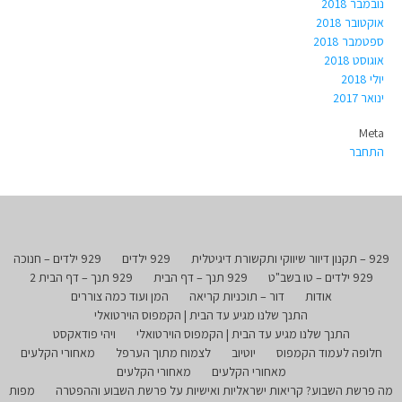
נובמבר 2018
אוקטובר 2018
ספטמבר 2018
אוגוסט 2018
יולי 2018
ינואר 2017
Meta
התחבר
929 – תקנון דיוור שיווקי ותקשורת דיגיטלית
929 ילדים
929 ילדים – חנוכה
929 ילדים – טו בשב"ט
929 תנך – דף הבית
929 תנך – דף הבית 2
אודות
דור – תוכניות קריאה
המן ועוד כמה צוררים
התנך שלנו מגיע עד הבית | הקמפוס הוירטואלי
התנך שלנו מגיע עד הבית | הקמפוס הוירטואלי
ויהי פודאקסט
חלופה לעמוד הקמפוס
יוטיוב
לצמוח מתוך הערפל
מאחורי הקלעים
מאחורי הקלעים
מאחורי הקלעים
מה פרשת השבוע? קריאות ישראליות ואישיות על פרשת השבוע וההפטרה
מפות