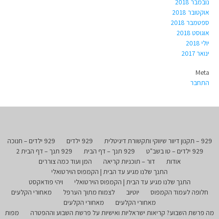
נובמבר 2018
אוקטובר 2018
ספטמבר 2018
אוגוסט 2018
יולי 2018
ינואר 2017
Meta
התחבר
929 – תקנון דיוור שיווקי ותקשורת דיגיטלית
929 ילדים
929 ילדים – חנוכה
929 ילדים – טו בשב"ט
929 תנך – דף הבית
929 תנך – דף הבית 2
אודות
דור – תוכניות קריאה
המן ועוד כמה צוררים
התנך שלנו מגיע עד הבית | הקמפוס הוירטואלי
התנך שלנו מגיע עד הבית | הקמפוס הוירטואלי
ויהי פודאקסט
חלופה לעמוד הקמפוס
יוטיוב
לצמוח מתוך הערפל
מאחורי הקלעים
מאחורי הקלעים
מאחורי הקלעים
מה פרשת השבוע? קריאות ישראליות ואישיות על פרשת השבוע וההפטרה
מפות