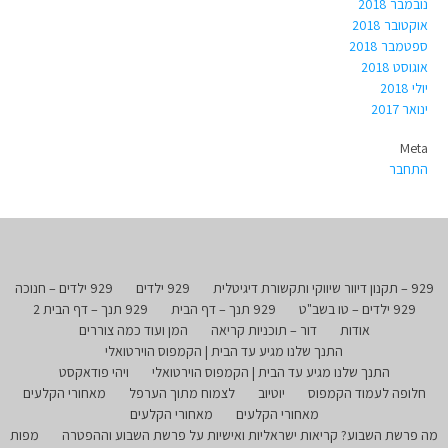
נובמבר 2018
אוקטובר 2018
ספטמבר 2018
אוגוסט 2018
יולי 2018
ינואר 2017
Meta
התחבר
929 – תקנון דיוור שיווקי ותקשורת דיגיטלית
929 ילדים
929 ילדים – חנוכה
929 ילדים – טו בשב"ט
929 תנך – דף הבית
929 תנך – דף הבית 2
אודות
דור – תוכניות קריאה
המן ועוד כמה צוררים
התנך שלנו מגיע עד הבית | הקמפוס הוירטואלי
התנך שלנו מגיע עד הבית | הקמפוס הוירטואלי
ויהי פודאקסט
חלופה לעמוד הקמפוס
יוטיוב
לצמוח מתוך הערפל
מאחורי הקלעים
מאחורי הקלעים
מאחורי הקלעים
מה פרשת השבוע? קריאות ישראליות ואישיות על פרשת השבוע וההפטרה
מפות