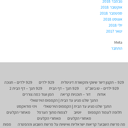
נובמבר 2018
אוקטובר 2018
ספטמבר 2018
אוגוסט 2018
יולי 2018
ינואר 2017
Meta
התחבר
929 – תקנון דיוור שיווקי ותקשורת דיגיטלית
929 ילדים
929 ילדים – חנוכה
929 ילדים – טו בשב"ט
929 תנך – דף הבית
929 תנך – דף הבית 2
אודות
דור – תוכניות קריאה
המן ועוד כמה צוררים
התנך שלנו מגיע עד הבית | הקמפוס הוירטואלי
התנך שלנו מגיע עד הבית | הקמפוס הוירטואלי
ויהי פודאקסט
חלופה לעמוד הקמפוס
יוטיוב
לצמוח מתוך הערפל
מאחורי הקלעים
מאחורי הקלעים
מאחורי הקלעים
מה פרשת השבוע? קריאות ישראליות ואישיות על פרשת השבוע וההפטרה
מפות