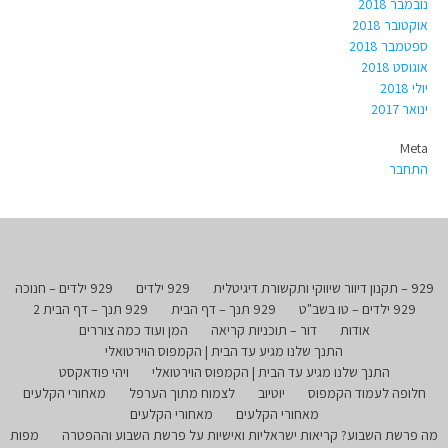
נובמבר 2018
אוקטובר 2018
ספטמבר 2018
אוגוסט 2018
יולי 2018
ינואר 2017
Meta
התחבר
929 – תקנון דיוור שיווקי ותקשורת דיגיטלית
929 ילדים
929 ילדים – חנוכה
929 ילדים – טו בשב"ט
929 תנך – דף הבית
929 תנך – דף הבית 2
אודות
דור – תוכניות קריאה
המן ועוד כמה צוררים
התנך שלנו מגיע עד הבית | הקמפוס הוירטואלי
התנך שלנו מגיע עד הבית | הקמפוס הוירטואלי
ויהי פודאקסט
חלופה לעמוד הקמפוס
יוטיוב
לצמוח מתוך הערפל
מאחורי הקלעים
מאחורי הקלעים
מאחורי הקלעים
מה פרשת השבוע? קריאות ישראליות ואישיות על פרשת השבוע וההפטרה
מפות