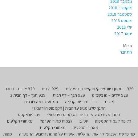
נובמבר 2018
אוקטובר 2018
ספטמבר 2018
אוגוסט 2018
יולי 2018
ינואר 2017
Meta
התחבר
929 – תקנון דיוור שיווקי ותקשורת דיגיטלית
929 ילדים
929 ילדים – חנוכה
929 ילדים – טו בשב"ט
929 תנך – דף הבית
929 תנך – דף הבית 2
אודות
דור – תוכניות קריאה
המן ועוד כמה צוררים
התנך שלנו מגיע עד הבית | הקמפוס הוירטואלי
התנך שלנו מגיע עד הבית | הקמפוס הוירטואלי
ויהי פודאקסט
חלופה לעמוד הקמפוס
יוטיוב
לצמוח מתוך הערפל
מאחורי הקלעים
מאחורי הקלעים
מאחורי הקלעים
מה פרשת השבוע? קריאות ישראליות ואישיות על פרשת השבוע וההפטרה
מפות