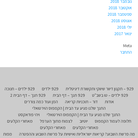
נובמבר 2018
אוקטובר 2018
ספטמבר 2018
אוגוסט 2018
יולי 2018
ינואר 2017
Meta
התחבר
929 – תקנון דיוור שיווקי ותקשורת דיגיטלית
929 ילדים
929 ילדים – חנוכה
929 ילדים – טו בשב"ט
929 תנך – דף הבית
929 תנך – דף הבית 2
אודות
דור – תוכניות קריאה
המן ועוד כמה צוררים
התנך שלנו מגיע עד הבית | הקמפוס הוירטואלי
התנך שלנו מגיע עד הבית | הקמפוס הוירטואלי
ויהי פודאקסט
חלופה לעמוד הקמפוס
יוטיוב
לצמוח מתוך הערפל
מאחורי הקלעים
מאחורי הקלעים
מאחורי הקלעים
מה פרשת השבוע? קריאות ישראליות ואישיות על פרשת השבוע וההפטרה
מפות