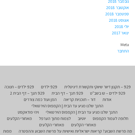
נובמבר 2018
אוקטובר 2018
ספטמבר 2018
אוגוסט 2018
יולי 2018
ינואר 2017
Meta
התחבר
929 – תקנון דיוור שיווקי ותקשורת דיגיטלית
929 ילדים
929 ילדים – חנוכה
929 ילדים – טו בשב"ט
929 תנך – דף הבית
929 תנך – דף הבית 2
אודות
דור – תוכניות קריאה
המן ועוד כמה צוררים
התנך שלנו מגיע עד הבית | הקמפוס הוירטואלי
התנך שלנו מגיע עד הבית | הקמפוס הוירטואלי
ויהי פודאקסט
חלופה לעמוד הקמפוס
יוטיוב
לצמוח מתוך הערפל
מאחורי הקלעים
מאחורי הקלעים
מאחורי הקלעים
מה פרשת השבוע? קריאות ישראליות ואישיות על פרשת השבוע וההפטרה
מפות