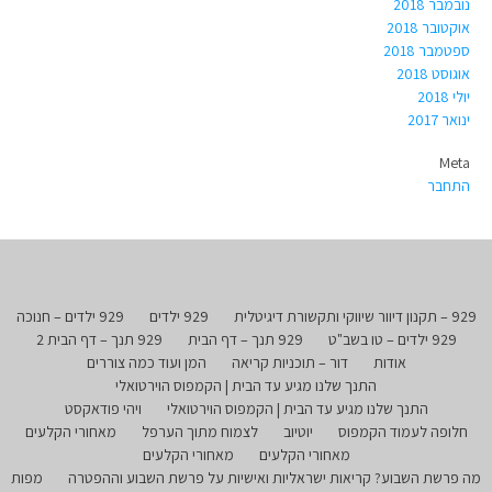
נובמבר 2018
אוקטובר 2018
ספטמבר 2018
אוגוסט 2018
יולי 2018
ינואר 2017
Meta
התחבר
929 – תקנון דיוור שיווקי ותקשורת דיגיטלית
929 ילדים
929 ילדים – חנוכה
929 ילדים – טו בשב"ט
929 תנך – דף הבית
929 תנך – דף הבית 2
אודות
דור – תוכניות קריאה
המן ועוד כמה צוררים
התנך שלנו מגיע עד הבית | הקמפוס הוירטואלי
התנך שלנו מגיע עד הבית | הקמפוס הוירטואלי
ויהי פודאקסט
חלופה לעמוד הקמפוס
יוטיוב
לצמוח מתוך הערפל
מאחורי הקלעים
מאחורי הקלעים
מאחורי הקלעים
מה פרשת השבוע? קריאות ישראליות ואישיות על פרשת השבוע וההפטרה
מפות