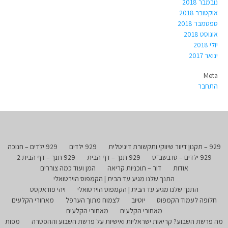
נובמבר 2018
אוקטובר 2018
ספטמבר 2018
אוגוסט 2018
יולי 2018
ינואר 2017
Meta
התחבר
929 – תקנון דיוור שיווקי ותקשורת דיגיטלית
929 ילדים
929 ילדים – חנוכה
929 ילדים – טו בשב"ט
929 תנך – דף הבית
929 תנך – דף הבית 2
אודות
דור – תוכניות קריאה
המן ועוד כמה צוררים
התנך שלנו מגיע עד הבית | הקמפוס הוירטואלי
התנך שלנו מגיע עד הבית | הקמפוס הוירטואלי
ויהי פודאקסט
חלופה לעמוד הקמפוס
יוטיוב
לצמוח מתוך הערפל
מאחורי הקלעים
מאחורי הקלעים
מאחורי הקלעים
מה פרשת השבוע? קריאות ישראליות ואישיות על פרשת השבוע וההפטרה
מפות