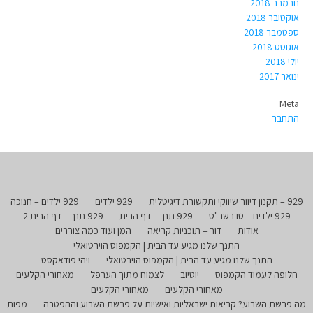
נובמבר 2018
אוקטובר 2018
ספטמבר 2018
אוגוסט 2018
יולי 2018
ינואר 2017
Meta
התחבר
929 – תקנון דיוור שיווקי ותקשורת דיגיטלית
929 ילדים
929 ילדים – חנוכה
929 ילדים – טו בשב"ט
929 תנך – דף הבית
929 תנך – דף הבית 2
אודות
דור – תוכניות קריאה
המן ועוד כמה צוררים
התנך שלנו מגיע עד הבית | הקמפוס הוירטואלי
התנך שלנו מגיע עד הבית | הקמפוס הוירטואלי
ויהי פודאקסט
חלופה לעמוד הקמפוס
יוטיוב
לצמוח מתוך הערפל
מאחורי הקלעים
מאחורי הקלעים
מאחורי הקלעים
מה פרשת השבוע? קריאות ישראליות ואישיות על פרשת השבוע וההפטרה
מפות