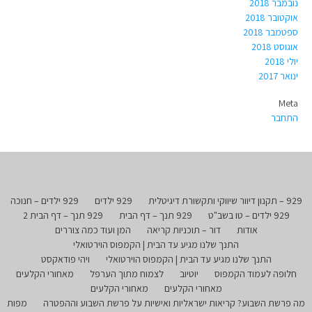
נובמבר 2018
אוקטובר 2018
ספטמבר 2018
אוגוסט 2018
יולי 2018
ינואר 2017
Meta
התחבר
929 – תקנון דיוור שיווקי ותקשורת דיגיטלית
929 ילדים
929 ילדים – חנוכה
929 ילדים – טו בשב"ט
929 תנך – דף הבית
929 תנך – דף הבית 2
אודות
דור – תוכניות קריאה
המן ועוד כמה צוררים
התנך שלנו מגיע עד הבית | הקמפוס הוירטואלי
התנך שלנו מגיע עד הבית | הקמפוס הוירטואלי
ויהי פודאקסט
חלופה לעמוד הקמפוס
יוטיוב
לצמוח מתוך הערפל
מאחורי הקלעים
מאחורי הקלעים
מאחורי הקלעים
מה פרשת השבוע? קריאות ישראליות ואישיות על פרשת השבוע וההפטרה
מפות