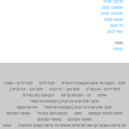
נובמבר 2018
אוקטובר 2018
ספטמבר 2018
אוגוסט 2018
יולי 2018
ינואר 2017
Meta
התחבר
929 – תקנון דיוור שיווקי ותקשורת דיגיטלית
929 ילדים
929 ילדים – חנוכה
929 ילדים – טו בשב"ט
929 תנך – דף הבית
929 תנך – דף הבית 2
אודות
דור – תוכניות קריאה
המן ועוד כמה צוררים
התנך שלנו מגיע עד הבית | הקמפוס הוירטואלי
התנך שלנו מגיע עד הבית | הקמפוס הוירטואלי
ויהי פודאקסט
חלופה לעמוד הקמפוס
יוטיוב
לצמוח מתוך הערפל
מאחורי הקלעים
מאחורי הקלעים
מאחורי הקלעים
מה פרשת השבוע? קריאות ישראליות ואישיות על פרשת השבוע וההפטרה
מפות