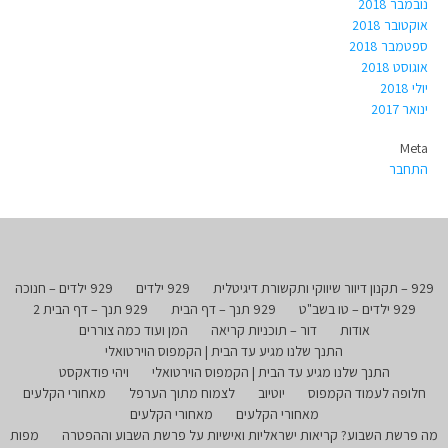
נובמבר 2018
אוקטובר 2018
ספטמבר 2018
אוגוסט 2018
יולי 2018
ינואר 2017
Meta
התחבר
929 – תקנון דיוור שיווקי ותקשורת דיגיטלית
929 ילדים
929 ילדים – חנוכה
929 ילדים – טו בשב"ט
929 תנך – דף הבית
929 תנך – דף הבית 2
אודות
דור – תוכניות קריאה
המן ועוד כמה צוררים
התנך שלנו מגיע עד הבית | הקמפוס הוירטואלי
התנך שלנו מגיע עד הבית | הקמפוס הוירטואלי
ויהי פודאקסט
חלופה לעמוד הקמפוס
יוטיוב
לצמוח מתוך הערפל
מאחורי הקלעים
מאחורי הקלעים
מאחורי הקלעים
מה פרשת השבוע? קריאות ישראליות ואישיות על פרשת השבוע וההפטרה
מפות