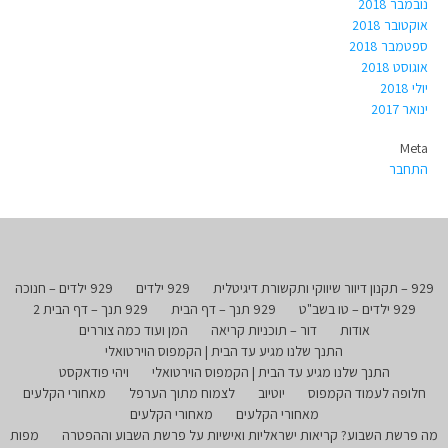
נובמבר 2018
אוקטובר 2018
ספטמבר 2018
אוגוסט 2018
יולי 2018
ינואר 2017
Meta
התחבר
929 – תקנון דיוור שיווקי ותקשורת דיגיטלית
929 ילדים
929 ילדים – חנוכה
929 ילדים – טו בשב"ט
929 תנך – דף הבית
929 תנך – דף הבית 2
אודות
דור – תוכניות קריאה
המן ועוד כמה צוררים
התנך שלנו מגיע עד הבית | הקמפוס הוירטואלי
התנך שלנו מגיע עד הבית | הקמפוס הוירטואלי
ויהי פודאקסט
חלופה לעמוד הקמפוס
יוטיוב
לצמוח מתוך הערפל
מאחורי הקלעים
מאחורי הקלעים
מאחורי הקלעים
מה פרשת השבוע? קריאות ישראליות ואישיות על פרשת השבוע וההפטרה
מפות