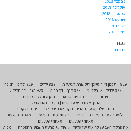
נובמבר 2018
אוקטובר 2018
ספטמבר 2018
אוגוסט 2018
יולי 2018
ינואר 2017
Meta
התחבר
929 – תקנון דיוור שיווקי ותקשורת דיגיטלית
929 ילדים
929 ילדים – חנוכה
929 ילדים – טו בשב"ט
929 תנך – דף הבית
929 תנך – דף הבית 2
אודות
דור – תוכניות קריאה
המן ועוד כמה צוררים
התנך שלנו מגיע עד הבית | הקמפוס הוירטואלי
התנך שלנו מגיע עד הבית | הקמפוס הוירטואלי
ויהי פודאקסט
חלופה לעמוד הקמפוס
יוטיוב
לצמוח מתוך הערפל
מאחורי הקלעים
מאחורי הקלעים
מאחורי הקלעים
מה פרשת השבוע? קריאות ישראליות ואישיות על פרשת השבוע וההפטרה
מפות