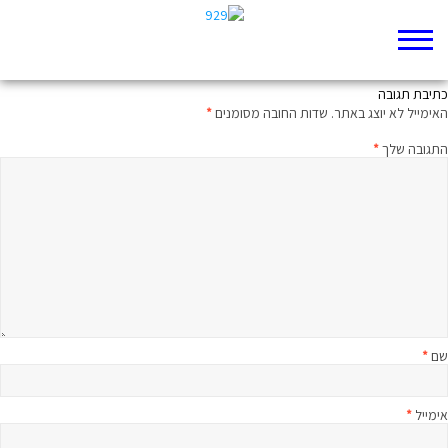
וּכְשֶיָבוֹא יְחֶזְקֵאל
כתיבת תגובה
האימייל לא יוצג באתר.
שדות החובה מסומנים
*
התגובה שלך
*
שם
*
אימייל
*