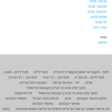
נובמבר 2018
אוקטובר 2018
ספטמבר 2018
אוגוסט 2018
יולי 2018
ינואר 2017
Meta
התחבר
929 – תקנון דיוור שיווקי ותקשורת דיגיטלית
929 ילדים
929 ילדים – חנוכה
929 ילדים – טו בשב"ט
929 תנך – דף הבית
929 תנך – דף הבית 2
אודות
דור – תוכניות קריאה
המן ועוד כמה צוררים
התנך שלנו מגיע עד הבית | הקמפוס הוירטואלי
התנך שלנו מגיע עד הבית | הקמפוס הוירטואלי
ויהי פודאקסט
חלופה לעמוד הקמפוס
יוטיוב
לצמוח מתוך הערפל
מאחורי הקלעים
מאחורי הקלעים
מאחורי הקלעים
מה פרשת השבוע? קריאות ישראליות ואישיות על פרשת השבוע וההפטרה
מפות