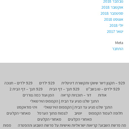
נובמבר 2018
אוקטובר 2018
ספטמבר 2018
אוגוסט 2018
יולי 2018
ינואר 2017
Meta
התחבר
929 – תקנון דיוור שיווקי ותקשורת דיגיטלית
929 ילדים
929 ילדים – חנוכה
929 ילדים – טו בשב"ט
929 תנך – דף הבית
929 תנך – דף הבית 2
אודות
דור – תוכניות קריאה
המן ועוד כמה צוררים
התנך שלנו מגיע עד הבית | הקמפוס הוירטואלי
התנך שלנו מגיע עד הבית | הקמפוס הוירטואלי
ויהי פודאקסט
חלופה לעמוד הקמפוס
יוטיוב
לצמוח מתוך הערפל
מאחורי הקלעים
מאחורי הקלעים
מאחורי הקלעים
מה פרשת השבוע? קריאות ישראליות ואישיות על פרשת השבוע וההפטרה
מפות