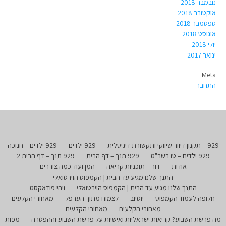
נובמבר 2018
אוקטובר 2018
ספטמבר 2018
אוגוסט 2018
יולי 2018
ינואר 2017
Meta
התחבר
929 – תקנון דיוור שיווקי ותקשורת דיגיטלית
929 ילדים
929 ילדים – חנוכה
929 ילדים – טו בשב"ט
929 תנך – דף הבית
929 תנך – דף הבית 2
אודות
דור – תוכניות קריאה
המן ועוד כמה צוררים
התנך שלנו מגיע עד הבית | הקמפוס הוירטואלי
התנך שלנו מגיע עד הבית | הקמפוס הוירטואלי
ויהי פודאקסט
חלופה לעמוד הקמפוס
יוטיוב
לצמוח מתוך הערפל
מאחורי הקלעים
מאחורי הקלעים
מאחורי הקלעים
מה פרשת השבוע? קריאות ישראליות ואישיות על פרשת השבוע וההפטרה
מפות