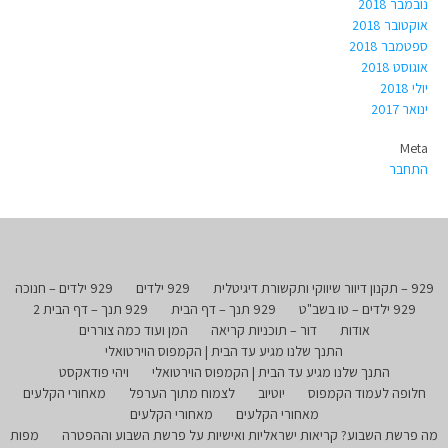
נובמבר 2018
אוקטובר 2018
ספטמבר 2018
אוגוסט 2018
יולי 2018
ינואר 2017
Meta
התחבר
929 – תקנון דיוור שיווקי ותקשורת דיגיטלית
929 ילדים
929 ילדים – חנוכה
929 ילדים – טו בשב"ט
929 תנך – דף הבית
929 תנך – דף הבית 2
אודות
דור – תוכניות קריאה
המן ועוד כמה צוררים
התנך שלנו מגיע עד הבית | הקמפוס הוירטואלי
התנך שלנו מגיע עד הבית | הקמפוס הוירטואלי
ויהי פודאקסט
חלופה לעמוד הקמפוס
יוטיוב
לצמוח מתוך הערפל
מאחורי הקלעים
מאחורי הקלעים
מאחורי הקלעים
מה פרשת השבוע? קריאות ישראליות ואישיות על פרשת השבוע וההפטרה
מפות