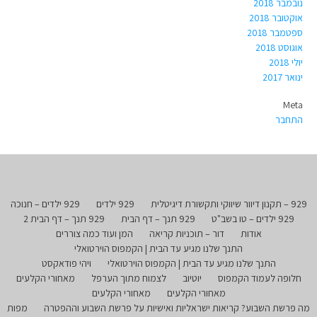
נובמבר 2018
אוקטובר 2018
ספטמבר 2018
אוגוסט 2018
יולי 2018
ינואר 2017
Meta
התחבר
929 – תקנון דיוור שיווקי ותקשורת דיגיטלית
929 ילדים
929 ילדים – חנוכה
929 ילדים – טו בשב"ט
929 תנך – דף הבית
929 תנך – דף הבית 2
אודות
דור – תוכניות קריאה
המן ועוד כמה צוררים
התנך שלנו מגיע עד הבית | הקמפוס הוירטואלי
התנך שלנו מגיע עד הבית | הקמפוס הוירטואלי
ויהי פודאקסט
חלופה לעמוד הקמפוס
יוטיוב
לצמוח מתוך הערפל
מאחורי הקלעים
מאחורי הקלעים
מאחורי הקלעים
מה פרשת השבוע? קריאות ישראליות ואישיות על פרשת השבוע וההפטרה
מפות