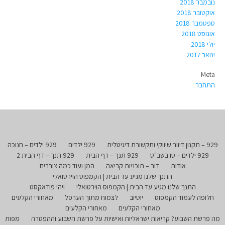
נובמבר 2018
אוקטובר 2018
ספטמבר 2018
אוגוסט 2018
יולי 2018
ינואר 2017
Meta
התחבר
929 – תקנון דיוור שיווקי ותקשורת דיגיטלית
929 ילדים
929 ילדים – חנוכה
929 ילדים – טו בשב"ט
929 תנך – דף הבית
929 תנך – דף הבית 2
אודות
דור – תוכניות קריאה
המן ועוד כמה צוררים
התנך שלנו מגיע עד הבית | הקמפוס הוירטואלי
התנך שלנו מגיע עד הבית | הקמפוס הוירטואלי
ויהי פודאקסט
חלופה לעמוד הקמפוס
יוטיוב
לצמוח מתוך הערפל
מאחורי הקלעים
מאחורי הקלעים
מאחורי הקלעים
מה פרשת השבוע? קריאות ישראליות ואישיות על פרשת השבוע וההפטרה
מפות