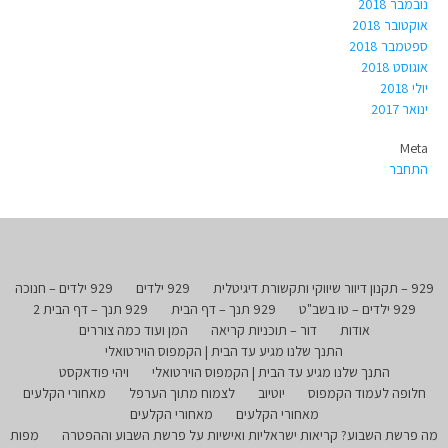
נובמבר 2018
אוקטובר 2018
ספטמבר 2018
אוגוסט 2018
יולי 2018
ינואר 2017
Meta
התחבר
929 – תקנון דיוור שיווקי ותקשורת דיגיטלית
929 ילדים
929 ילדים – חנוכה
929 ילדים – טו בשב"ט
929 תנך – דף הבית
929 תנך – דף הבית 2
אודות
דור – תוכניות קריאה
המן ועוד כמה צוררים
התנך שלנו מגיע עד הבית | הקמפוס הוירטואלי
התנך שלנו מגיע עד הבית | הקמפוס הוירטואלי
ויהי פודאקסט
חלופה לעמוד הקמפוס
יוטיוב
לצמוח מתוך הערפל
מאחורי הקלעים
מאחורי הקלעים
מאחורי הקלעים
מה פרשת השבוע? קריאות ישראליות ואישיות על פרשת השבוע וההפטרה
מפות