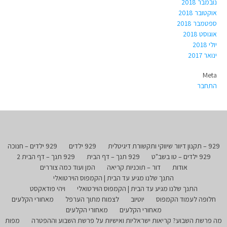
נובמבר 2018
אוקטובר 2018
ספטמבר 2018
אוגוסט 2018
יולי 2018
ינואר 2017
Meta
התחבר
929 – תקנון דיוור שיווקי ותקשורת דיגיטלית
929 ילדים
929 ילדים – חנוכה
929 ילדים – טו בשב"ט
929 תנך – דף הבית
929 תנך – דף הבית 2
אודות
דור – תוכניות קריאה
המן ועוד כמה צוררים
התנך שלנו מגיע עד הבית | הקמפוס הוירטואלי
התנך שלנו מגיע עד הבית | הקמפוס הוירטואלי
ויהי פודאקסט
חלופה לעמוד הקמפוס
יוטיוב
לצמוח מתוך הערפל
מאחורי הקלעים
מאחורי הקלעים
מאחורי הקלעים
מה פרשת השבוע? קריאות ישראליות ואישיות על פרשת השבוע וההפטרה
מפות